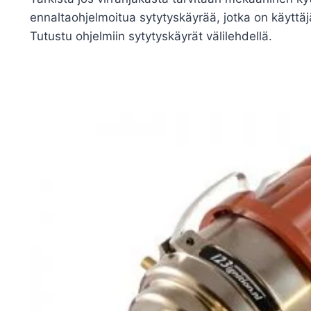
ennaltaohjelmoitua sytytyskäyrää, jotka on käyttäjä
Tutustu ohjelmiin sytytyskäyrät välilehdellä.