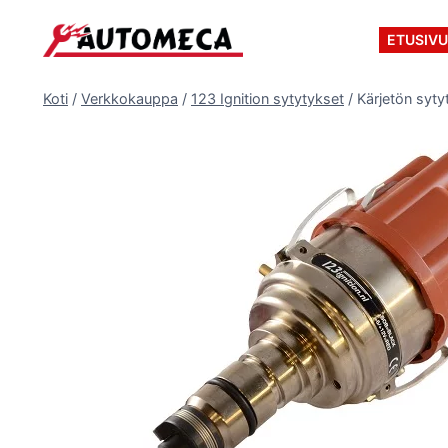
Siirry
sisältöön
ETUSIV
Koti
/
Verkkokauppa
/
123 Ignition sytytykset
/
Kärjetön syt