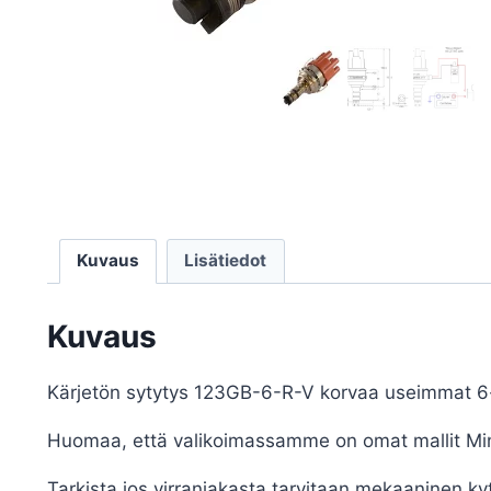
Kuvaus
Lisätiedot
Kuvaus
Kärjetön sytytys 123GB-6-R-V korvaa useimmat 6-sy
Huomaa, että valikoimassamme on omat mallit Mini
Tarkista jos virranjakasta tarvitaan mekaaninen ky