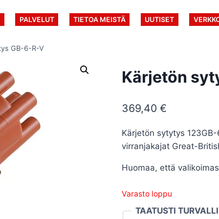
U
PALVELUT
TIETOA MEISTÄ
UUTISET
VERKK
ytys GB-6-R-V
Kärjetön sy
369,40
€
Kärjetön sytytys 123GB-
virranjakajat Great-Briti
Huomaa, että valikoimast
Varasto loppu
TAATUSTI TURVALL