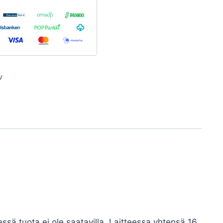
V
ssä tuota ei ole saatavilla. Laitteessa yhtensä 16