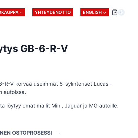
OKAUPPA
YHTEYDENOTTO
ENGLISH
0
tytys GB-6-R-V
6-R-V korvaa useimmat 6-sylinteriset Lucas -
sh autoissa.
a löytyy omat mallit Mini, Jaguar ja MG autoille.
INEN OSTOPROSESSI