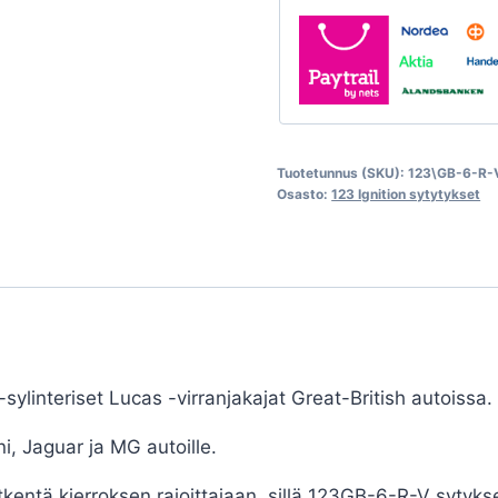
Tuotetunnus (SKU):
123\GB-6-R-
Osasto:
123 Ignition sytytykset
linteriset Lucas -virranjakajat Great-British autoissa.
, Jaguar ja MG autoille.
tkentä kierroksen rajoittajaan, sillä 123GB-6-R-V sytykse