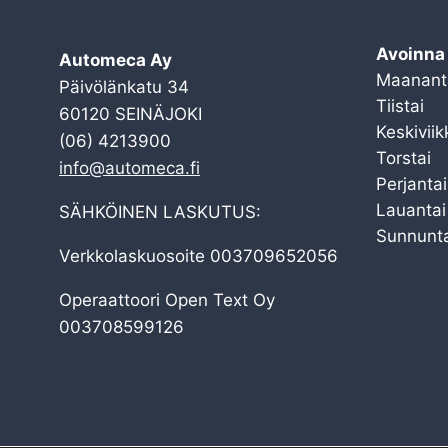
Avoinna
Automeca Ay
Maanant
Päivölänkatu 34
Tiistai
60120 SEINÄJOKI
Keskiviik
(06) 4213900
Torstai
info@automeca.fi
Perjantai
Lauantai
SÄHKÖINEN LASKUTUS:
Sunnunta
Verkkolaskuosoite 003709652056
Operaattoori Open Text Oy
003708599126