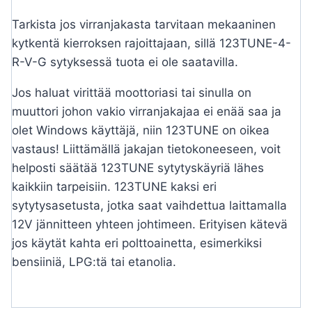
Tarkista jos virranjakasta tarvitaan mekaaninen
kytkentä kierroksen rajoittajaan, sillä 123TUNE-4-
R-V-G sytyksessä tuota ei ole saatavilla.
Jos haluat virittää moottoriasi tai sinulla on
muuttori johon vakio virranjakajaa ei enää saa ja
olet Windows käyttäjä, niin 123TUNE on oikea
vastaus! Liittämällä jakajan tietokoneeseen, voit
helposti säätää 123TUNE sytytyskäyriä lähes
kaikkiin tarpeisiin. 123TUNE kaksi eri
sytytysasetusta, jotka saat vaihdettua laittamalla
12V jännitteen yhteen johtimeen. Erityisen kätevä
jos käytät kahta eri polttoainetta, esimerkiksi
bensiiniä, LPG:tä tai etanolia.