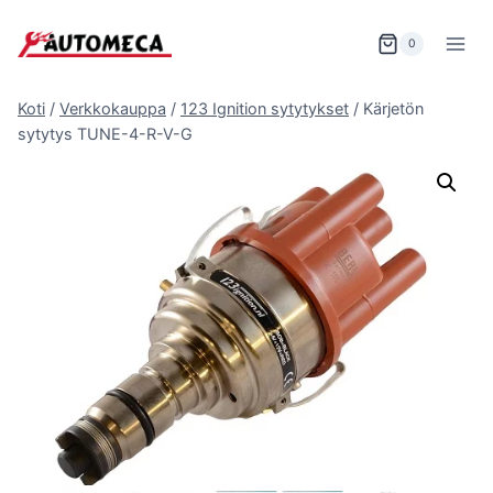
Siirry
sisältöön
0
Koti
/
Verkkokauppa
/
123 Ignition sytytykset
/
Kärjetön
sytytys TUNE-4-R-V-G