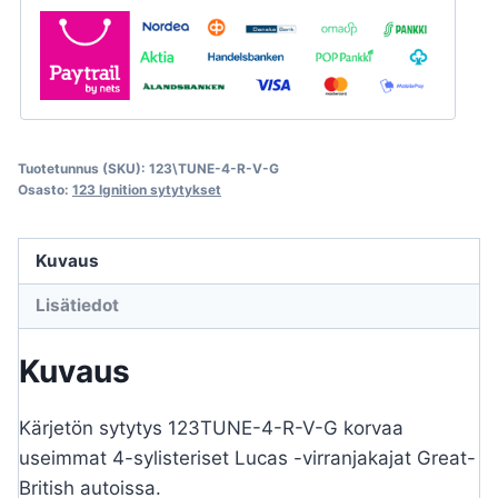
Tuotetunnus (SKU):
123\TUNE-4-R-V-G
Osasto:
123 Ignition sytytykset
Kuvaus
Lisätiedot
Kuvaus
Kärjetön sytytys 123TUNE-4-R-V-G korvaa
useimmat 4-sylisteriset Lucas -virranjakajat Great-
British autoissa.