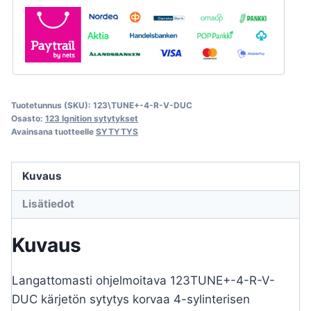
Tuotetunnus (SKU):
123\TUNE+-4-R-V-DUC
Osasto:
123 Ignition sytytykset
Avainsana tuotteelle
SYTYTYS
Kuvaus
Lisätiedot
Kuvaus
Langattomasti ohjelmoitava 123TUNE+-4-R-V-
DUC kärjetön sytytys korvaa 4-sylinterisen