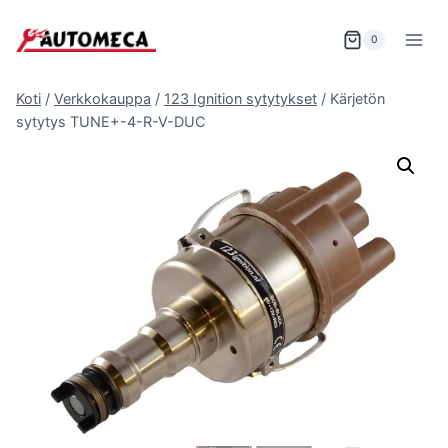
Siirry
sisältöön
0
Koti
/
Verkkokauppa
/
123 Ignition sytytykset
/
Kärjetön
sytytys TUNE+-4-R-V-DUC